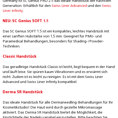
Germany ist SC Genius PRO 2.5 das ideale Handstück der nächsten
Generation. Erhältlich für den
Swiss Liner Advanced
und den
Swiss
Liner Infinity
.
NEU: SC Genius SOFT 1.5
Das SC Genius SOFT 1.5 ist ein kompaktes, leichtes Handstück mit
einer sanften Hubstärke von 1,5 mm. Geeignet für PMU- und
Paramedical Behandlungen, besonders für Shading-/Powder-
Techniken.
Classic Handstück
Das geradlinige Handstück Classic ist leicht, liegt bequem in der Hand
und läuft leise. Sie spüren kaum Vibrationen und es erwärmt sich
nicht. Zudem ist es leicht zu reinigen. Es ist mit dem Swiss Liner
Advanced und Swiss Liner Infinity kompatibel.
Derma SR Handstück
Das ideale Handstück für alle Dermaneedling-Behandlungen für Ihr
Kosmetikstudio! Die Haut wird durch gezielte Mikromassage
aktiviert. Das Derma SR Handstück bietet die Möglichkeit, die
Einstichtiefe der Nadeln variabel einzustellen. Bitte beachten Sie,