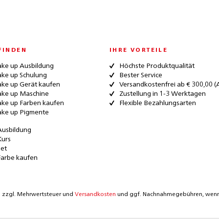
FINDEN
IHRE VORTEILE
ke up Ausbildung
Höchste Produktqualität
ke up Schulung
Bester Service
ke up Gerät kaufen
Versandkostenfrei ab € 300,00 (
ke up Maschine
Zustellung in 1-3 Werktagen
ke up Farben kaufen
Flexible Bezahlungsarten
ke up Pigmente
Ausbildung
Kurs
Set
Farbe kaufen
ich zzgl. Mehrwertsteuer und
Versandkosten
und ggf. Nachnahmegebühren, wenn 