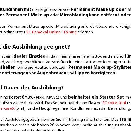
KundInnen mit
den Ergebnissen von
Permanent Make up oder Mi
es Permanent Make up
oder
Microblading
kann entfernt oder
von Permanent Make-up oder Microblading erfordert besondere Fähigkei
zt online unter
SC Removal Online Training
erlernen.
t die Ausbildung geeignet?
ist ein
idealer Einstieg
in das Thema laserfreie Tattooentfernung
für
and, welche gewerblichen Vorschriften für eine Tattooentfernung zutref
fhellen
, ohne die Haut zu verletzen.
Permanent Make up-Styliste
gmentierungen
von
Augenbrauen
und
Lippen
korrigieren
.
d Dauer der Ausbildung?
ining kostet
€ 595,-
(exkl. MwSt.) und
beinhaltet ein Starter Set
im 
matisch zugeschickt wird. Das Set beinhaltet eine Flasche
SC colorLight
(3
tercareX
(5 ml) für die Hautpflege Ihrer KundInnen nach der Behandlung.
er Ausbildungsgebühr können Sie Ihr Training sofort starten. Das
Train
brochen werden. Sie haben 20 Wochen Zeit, um die Ausbildung zu absolvi
 Kunden geplant oder erforderlich.