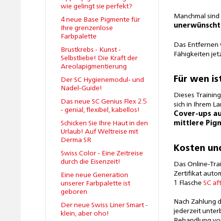
wie gelingt sie perfekt?
Manchmal sind
4 neue Base Pigmente für
unerwünscht
Ihre grenzenlose
Farbpalette
Das Entfernen 
Brustkrebs - Kunst -
Fähigkeiten jet
Selbstliebe! Die Kraft der
Areolapigmentierung
Für wen is
Der SC Hygienemodul- und
Nadel-Guide!
Dieses Training 
Das neue SC Genius Flex 2.5
sich in Ihrem L
- genial, flexibel, kabellos!
Cover-ups au
Schicken Sie Ihre Haut in den
mittlere Pi
Urlaub! Auf Weltreise mit
Derma SR
Kosten un
Swiss Color - Eine Zeitreise
durch die Eisenzeit!
Das Online-Tra
Zertifikat auto
Eine neue Generation
1 Flasche
SC af
unserer Farbpalette ist
geboren
Nach Zahlung d
Der neue Swiss Liner Smart -
jederzeit unter
klein, aber oho!
Behandlung von