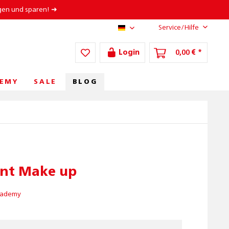
gen und sparen! ➜
Service/Hilfe
AT/DE
Login
0,00 € *
BLOG
EMY
SALE
nt Make up
cademy