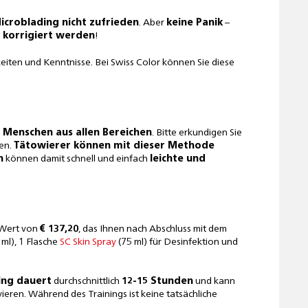
croblading nicht zufrieden
. Aber
keine Panik
–
 korrigiert werden
!
ten und Kenntnisse. Bei Swiss Color können Sie diese
 Menschen aus allen Bereichen
. Bitte erkundigen Sie
fen.
Tätowierer können mit dieser Methode
n
können damit schnell und einfach
leichte und
Wert von
€ 137,20
, das Ihnen nach Abschluss mit dem
 ml), 1 Flasche
SC Skin Spray
(75 ml) für Desinfektion und
ing dauert
durchschnittlich
12-15 Stunden
und kann
eren. Während des Trainings ist keine tatsächliche