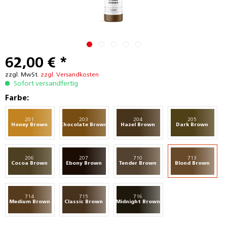
62,00 € *
zzgl. MwSt.
zzgl. Versandkosten
Sofort versandfertig
Farbe:
201
203
204
205
Honey Brown
Chocolate Brown
Hazel Brown
Dark Brown
206
207
710
713
Cocoa Brown
Ebony Brown
Tender Brown
Blond Brown
714
715
716
Medium Brown
Classic Brown
Midnight Brown