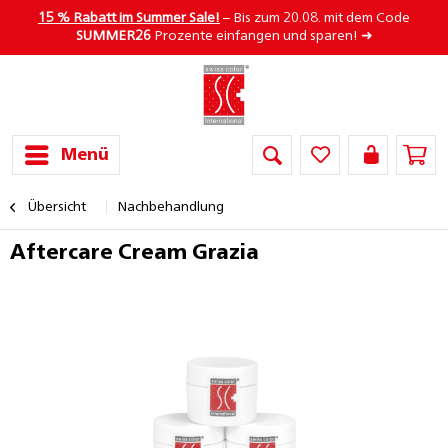
15 % Rabatt im Summer Sale!
– Bis zum 20.08. mit dem Code
SUMMER26
Prozente einfangen und sparen! ➜
Menü
Übersicht
Nachbehandlung
Aftercare Cream Grazia