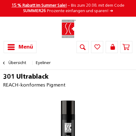
15 % Rabatt im Summer Sale!
– Bis zum 20.08. mit dem Code
SUMMER26
Prozente einfangen und sparen! ➜
Menü
Übersicht
Eyeliner
301 Ultrablack
REACH-konformes Pigment