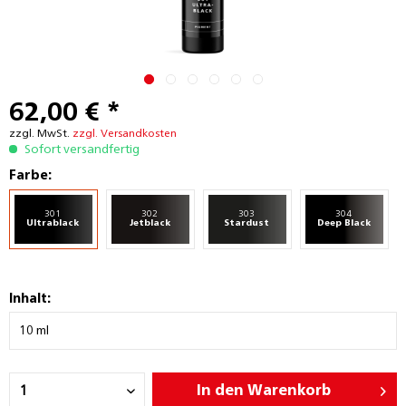
62,00 € *
zzgl. MwSt.
zzgl. Versandkosten
Sofort versandfertig
Farbe:
301
302
303
304
Ultrablack
Jetblack
Stardust
Deep Black
Inhalt:
In den
Warenkorb