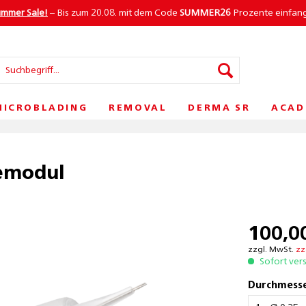
ummer Sale!
– Bis zum 20.08. mit dem Code
SUMMER26
Prozente einfan
MICROBLADING
REMOVAL
DERMA SR
ACAD
nemodul
100,00
zzgl. MwSt.
zz
Sofort ver
Durchmesse