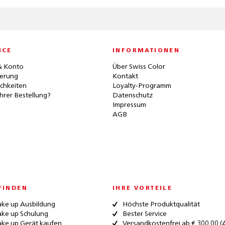
ICE
INFORMATIONEN
& Konto
Über Swiss Color
ferung
Kontakt
chkeiten
Loyalty-Programm
hrer Bestellung?
Datenschutz
Impressum
AGB
FINDEN
IHRE VORTEILE
ke up Ausbildung
Höchste Produktqualität
ke up Schulung
Bester Service
ke up Gerät kaufen
Versandkostenfrei ab € 300,00 (