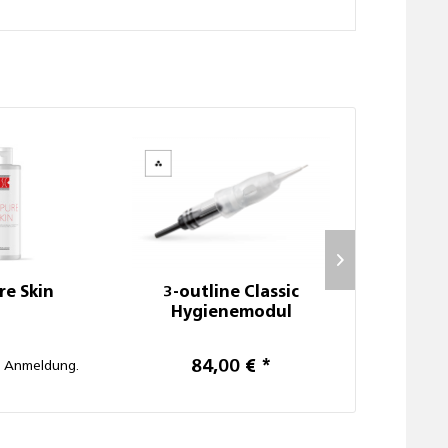
re Skin
3-outline Classic
1-nano 
Hygienemodul
Hygi
84,00 € *
100
h Anmeldung.