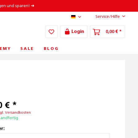
gen und sparen! ➜
Service/Hilfe
AT/DE
Login
0,00 € *
EMY
SALE
BLOG
 € *
gl. Versandkosten
sandfertig
r: