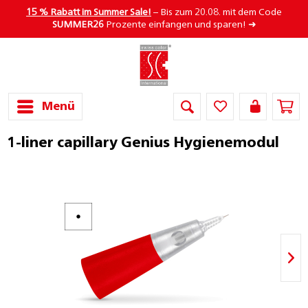
15 % Rabatt im Summer Sale!
– Bis zum 20.08. mit dem Code
SUMMER26
Prozente einfangen und sparen! ➜
Menü
1-liner capillary Genius Hygienemodul