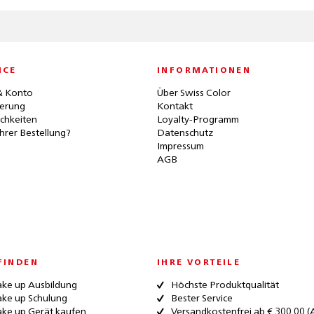
ICE
INFORMATIONEN
& Konto
Über Swiss Color
ferung
Kontakt
chkeiten
Loyalty-Programm
hrer Bestellung?
Datenschutz
Impressum
AGB
FINDEN
IHRE VORTEILE
ke up Ausbildung
Höchste Produktqualität
ke up Schulung
Bester Service
ke up Gerät kaufen
Versandkostenfrei ab € 300,00 (