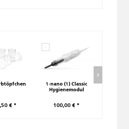
rbtöpfchen
1-nano (1) Classic
1-nano 
Hygienemodul
Hygi
,50 € *
100,00 € *
102