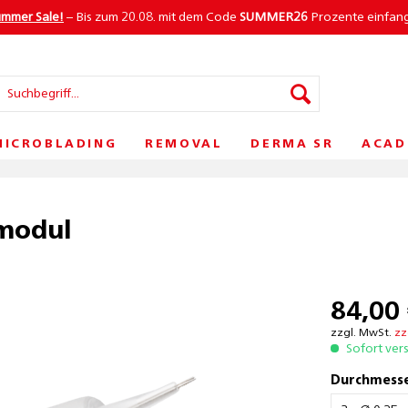
ummer Sale!
– Bis zum 20.08. mit dem Code
SUMMER26
Prozente einfan
MICROBLADING
REMOVAL
DERMA SR
ACAD
emodul
84,00 
zzgl. MwSt.
zz
Sofort ver
Durchmesse