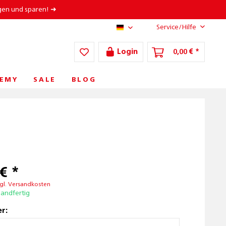
gen und sparen! ➜
Service/Hilfe
AT/DE
Login
0,00 € *
EMY
SALE
BLOG
€ *
gl. Versandkosten
sandfertig
r: