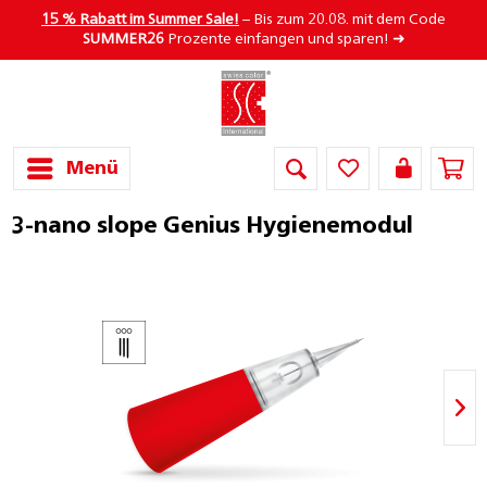
15 % Rabatt im Summer Sale!
– Bis zum 20.08. mit dem Code
SUMMER26
Prozente einfangen und sparen! ➜
Menü
3-nano slope Genius Hygienemodul