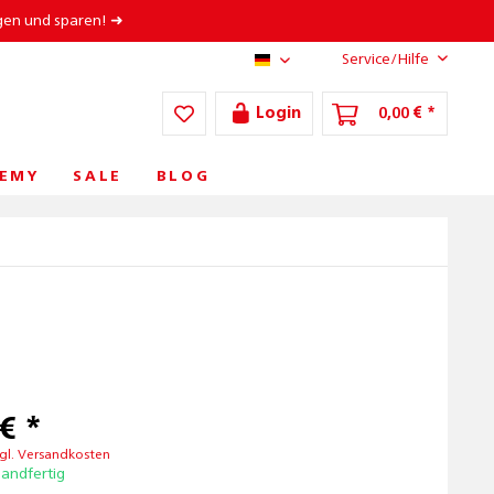
gen und sparen! ➜
Service/Hilfe
AT/DE
Login
0,00 € *
EMY
SALE
BLOG
€ *
gl. Versandkosten
sandfertig