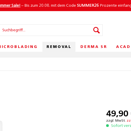
ummer Sale!
– Bis zum 20.08. mit dem Code
SUMMER26
Prozente einfan
REMOVAL
MICROBLADING
DERMA SR
ACAD
49,90 
zzgl. MwSt.
zz
Sofort ver