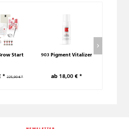
Brow Start
903 Pigment Vitalizer
901 Pigm
€ *
ab 18,00 € *
ab 1
225,90 € *