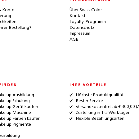
ICE
INFORMATIONEN
& Konto
Über Swiss Color
ferung
Kontakt
chkeiten
Loyalty-Programm
hrer Bestellung?
Datenschutz
Impressum
AGB
FINDEN
IHRE VORTEILE
ke up Ausbildung
Höchste Produktqualität
ke up Schulung
Bester Service
ke up Gerät kaufen
Versandkostenfrei ab € 300,00 (
ke up Maschine
Zustellung in 1-3 Werktagen
ke up Farben kaufen
Flexible Bezahlungsarten
ke up Pigmente
Ausbildung