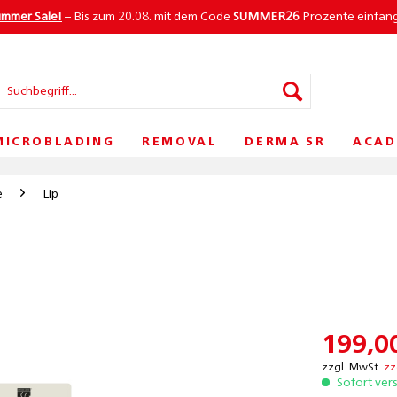
ummer Sale!
– Bis zum 20.08. mit dem Code
SUMMER26
Prozente einfan
MICROBLADING
REMOVAL
DERMA SR
ACAD
e
Lip
199,00
zzgl. MwSt.
zz
Sofort ver