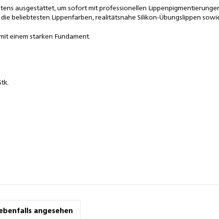
ns ausgestattet, um sofort mit professionellen Lippenpigmentierungen z
 die beliebtesten Lippenfarben, realitätsnahe Silikon-Übungslippen sowi
re mit einem starken Fundament.
Stk.
ebenfalls angesehen