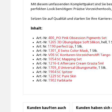
Mit diesem umfassenden Komplettpaket sind Sie beste
perfekten Look benötigen: Präzise Vorzeichentools,
Setzen Sie auf Qualität und starten Sie Ihre Karrie
Inhalt:
Art.-Nr.
400_PO Pink Obsession Pigments Set
Art.-Nr.
1265 3D Übungslippe Soft Silikon
, hell, 1 
Art. Nr.
1190 perfect Lip
, 1 Stk.
Art.-Nr.
1301_E Swiss Color Mask
, 1 Stk.
Art.-Nr.
V06 SC Konturen-Vorzeichenstift Tango
Art.-Nr.
1054 SC Mapping Set
Art.-Nr.
1216-E Aftercare Cream Grazia 5ml
Art.-Nr.
1709_E Universal Übungsmatte
, 1 Stk.
Art.-Nr.
1904 SC Spitzer
Art.-Nr.
1229 SC Pure Skin
Art.-Nr.
1902 Farbkarte
Kunden kauften auch
Kunden haben sich 