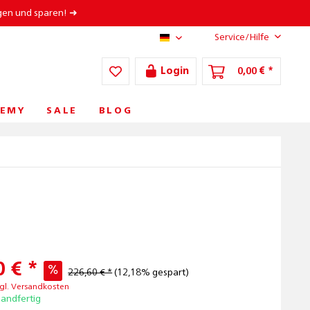
gen und sparen! ➜
Service/Hilfe
AT/DE
Login
0,00 € *
EMY
SALE
BLOG
 € *
226,60 € *
(12,18% gespart)
gl. Versandkosten
sandfertig