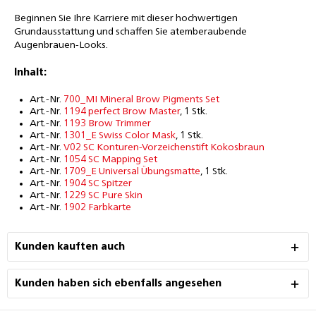
Beginnen Sie Ihre Karriere mit dieser hochwertigen
Grundausstattung und schaffen Sie atemberaubende
Augenbrauen-Looks.
Inhalt:
Art.-Nr.
700_MI Mineral Brow Pigments Set
Art.-Nr.
1194 perfect Brow Master
, 1 Stk.
Art.-Nr.
1193 Brow Trimmer
Art.-Nr.
1301_E Swiss Color Mask
, 1 Stk.
Art.-Nr.
V02 SC Konturen-Vorzeichenstift Kokosbraun
Art.-Nr.
1054 SC Mapping Set
Art.-Nr.
1709_E Universal Übungsmatte
, 1 Stk.
Art.-Nr.
1904 SC Spitzer
Art.-Nr.
1229 SC Pure Skin
Art.-Nr.
1902 Farbkarte
Kunden kauften auch
Kunden haben sich ebenfalls angesehen