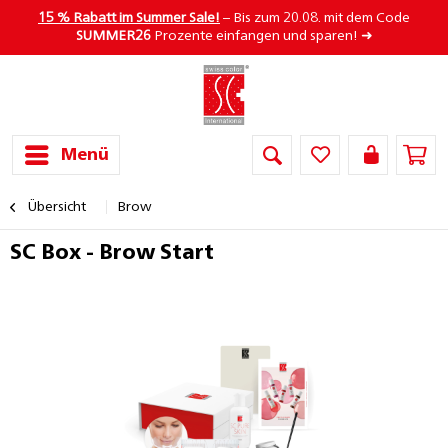
15 % Rabatt im Summer Sale!
– Bis zum 20.08. mit dem Code
SUMMER26
Prozente einfangen und sparen! ➜
Menü
Übersicht
Brow
SC Box - Brow Start