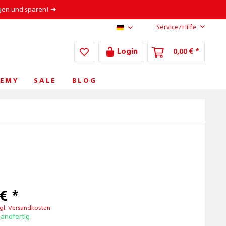
gen und sparen! ➜
Service/Hilfe
AT/DE
Login
0,00 € *
EMY
SALE
BLOG
€ *
gl. Versandkosten
sandfertig