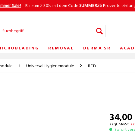
ummer Sale!
– Bis zum 20.08. mit dem Code
SUMMER26
Prozente einfan
MICROBLADING
REMOVAL
DERMA SR
ACAD
module
Universal Hygienemodule
RED
34,00 
zzgl. MwSt.
zz
Sofort ver