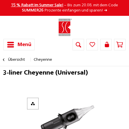
15 % Rabatt im Summer Sale!
– Bis zum 20.08. mit dem Code
SUMMER26
Prozente einfangen und sparen! ➜
Menü
Übersicht
Cheyenne
3-liner Cheyenne (Universal)