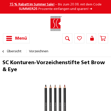
15 % Rabatt im Summer Sale!
– Bis zum 20.08. mit dem Code
SUMMER26
Prozente einfangen und sparen! ➜
Menü
Übersicht
Vorzeichnen
SC Konturen-Vorzeichenstifte Set Brow
& Eye