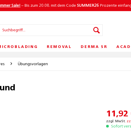
ummer Sale!
– Bis zum 20.08. mit dem Code
SUMMER26
Prozente einfan
MICROBLADING
REMOVAL
DERMA SR
ACAD
res
Übungsvorlagen
rund
11,92 
zzgl. MwSt.
zz
Sofort ver