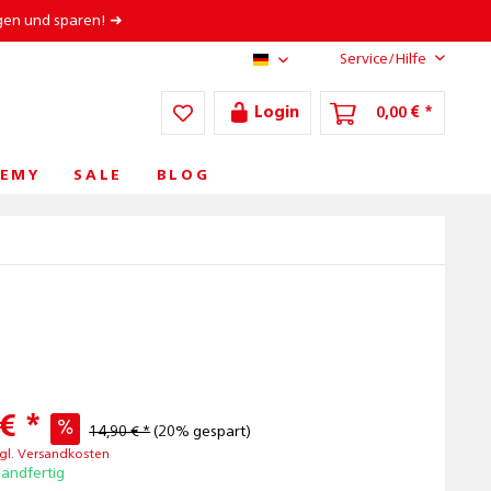
gen und sparen! ➜
Service/Hilfe
AT/DE
Login
0,00 € *
EMY
SALE
BLOG
€ *
14,90 € *
(20% gespart)
gl. Versandkosten
sandfertig