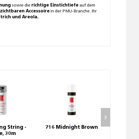
nung
sowie die
richtige Einstichtiefe
auf dem
zichtbaren Accessoire
in der PMU-Branche. Ihr
strich und Areola.
g String -
716 Midnight Brown
715 Cla
e, 30m