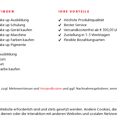
FINDEN
IHRE VORTEILE
ke up Ausbildung
Höchste Produktqualität
ke up Schulung
Bester Service
ke up Gerät kaufen
Versandkostenfrei ab € 300,00 (
ke up Maschine
Zustellung in 1-3 Werktagen
ke up Farben kaufen
Flexible Bezahlungsarten
ke up Pigmente
Ausbildung
Kurs
Set
Farbe kaufen
ich zzgl. Mehrwertsteuer und
Versandkosten
und ggf. Nachnahmegebühren, wenn 
Website erforderlich sind und stets gesetzt werden. Andere Cookies, di
dienen oder die Interaktion mit anderen Websites und sozialen Netzw