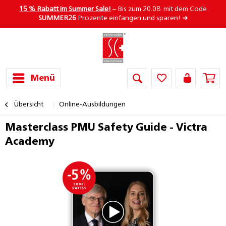
15 % Rabatt im Summer Sale!
– Bis zum 20.08. mit dem Code
SUMMER26
Prozente einfangen und sparen! ➜
Menü
Übersicht
Online-Ausbildungen
Masterclass PMU Safety Guide - Victra
Academy